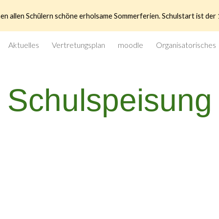
n allen Schülern schöne erholsame Sommerferien. Schulstart ist de
ip to main content
Skip to navigat
Aktuelles
Vertretungsplan
moodle
Organisatorisches
Schulspeisung